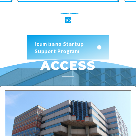
1
/
5
Izumisano Startup
Support Program
ACCESS