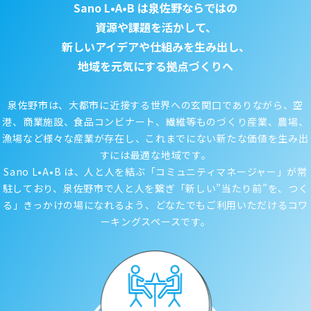
Sano L•A•B は泉佐野ならではの
資源や課題を活かして、
新しいアイデアや仕組みを生み出し、
地域を元気にする拠点づくりへ
泉佐野市は、大都市に近接する世界への玄関口でありながら、
空
港、商業施設、食品コンビナート、繊維等ものづくり産業、
農場、
漁場など様々な産業が存在し、これまでにない新たな価値を生み出
すには最適な地域です。
Sano L•A•B は、
人と人を結ぶ「コミュニティマネージャー」が常
駐しており、
泉佐野市で人と人を繋ぎ「新しい”当たり前”を、つく
る」きっかけの場になれるよう、
どなたでもご利用いただけるコワ
ーキングスペースです。