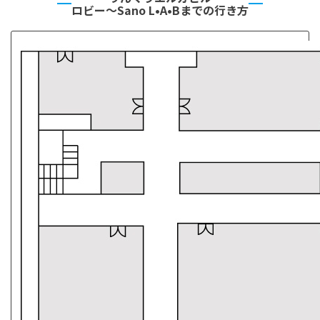
ロビー〜Sano L•A•Bまでの行き方