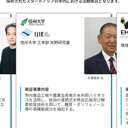
採択されたスタートアップの市内における
活動拠点となります。
信州大学 工学部 天野研究室
環
氏
天野良彦 氏
実証事業内容
市内食品工場や農業生産者の未利用バイオマ
状況
スを活用し、独自の連続式水熱反応器及び酵
的な
素処理技術を用いて、糖質・ポリフェノール
等の高機能成分を抽出する。